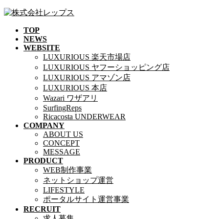
コ
ナ
ン
ビ
TOP
テ
ゲ
NEWS
ン
ー
WEBSITE
ツ
シ
LUXURIOUS 楽天市場店
へ
ョ
LUXURIOUS ヤフーショッピング店
ス
ン
LUXURIOUS アマゾン店
キ
に
LUXURIOUS 本店
ッ
移
Wazari ワザアリ
プ
動
SurfingReps
Ricacosta UNDERWEAR
COMPANY
ABOUT US
CONCEPT
MESSAGE
PRODUCT
WEB制作事業
ネットショップ運営
LIFESTYLE
ポータルサイト運営事業
RECRUIT
求人募集