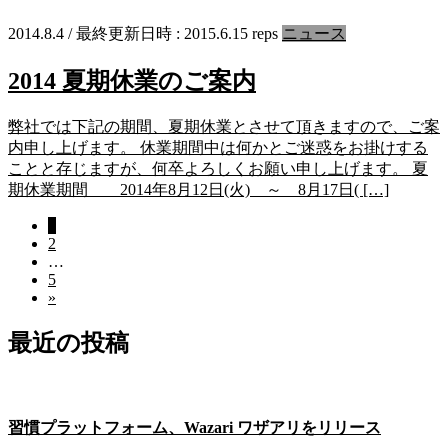
2014.8.4
/ 最終更新日時 :
2015.6.15
reps
ニュース
2014 夏期休業のご案内
弊社では下記の期間、夏期休業とさせて頂きますので、ご案
内申し上げます。 休業期間中は何かとご迷惑をお掛けする
ことと存じますが、何卒よろしくお願い申し上げます。 夏
期休業期間 2014年8月12日(火) ～ 8月17日( […]
固
1
投
固
2
定
稿
…
定
ペ
固
5
ペ
ー
の
»
定
ー
ジ
ペ
ペ
ジ
最近の投稿
ー
ー
ジ
ジ
送
習慣プラットフォーム、Wazari ワザアリをリリース