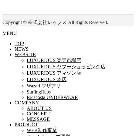
Copyright © 株式会社レップス All Rights Reserved.
MENU
TOP
NEWS
WEBSITE
LUXURIOUS 楽天市場店
LUXURIOUS ヤフーショッピング店
LUXURIOUS アマゾン店
LUXURIOUS 本店
Wazari ワザアリ
SurfingReps
Ricacosta UNDERWEAR
COMPANY
ABOUT US
CONCEPT
MESSAGE
PRODUCT
WEB制作事業