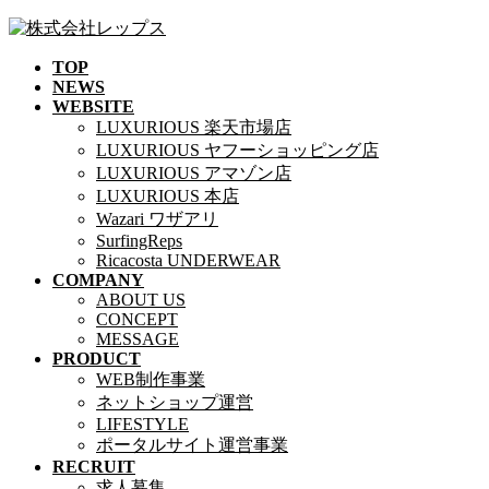
コ
ナ
ン
ビ
TOP
テ
ゲ
NEWS
ン
ー
WEBSITE
ツ
シ
LUXURIOUS 楽天市場店
へ
ョ
LUXURIOUS ヤフーショッピング店
ス
ン
LUXURIOUS アマゾン店
キ
に
LUXURIOUS 本店
ッ
移
Wazari ワザアリ
プ
動
SurfingReps
Ricacosta UNDERWEAR
COMPANY
ABOUT US
CONCEPT
MESSAGE
PRODUCT
WEB制作事業
ネットショップ運営
LIFESTYLE
ポータルサイト運営事業
RECRUIT
求人募集