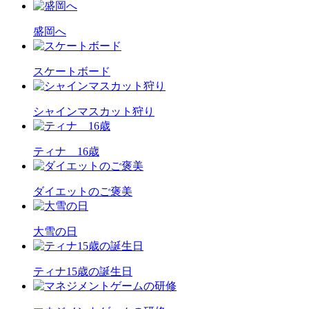
盛岡へ
スケートボード
シャインマスカット狩り
ティナ 16歳
ダイエットのご褒美
大雪の日
ティナ15歳の誕生日