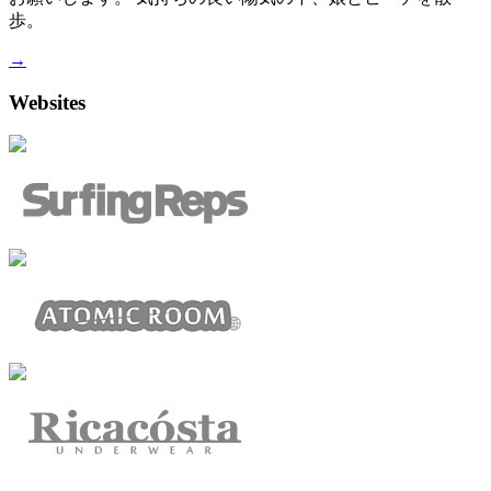
歩。
→
Websites